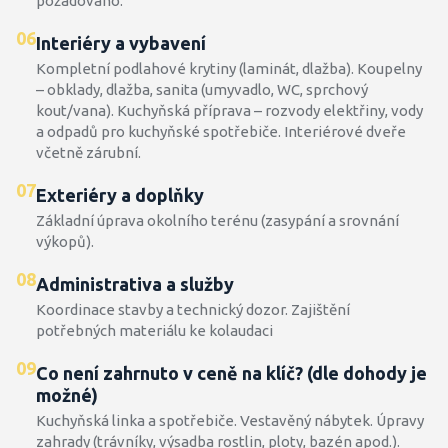
požadováno.
06
Interiéry a vybavení
Kompletní podlahové krytiny (laminát, dlažba). Koupelny
– obklady, dlažba, sanita (umyvadlo, WC, sprchový
kout/vana). Kuchyňská příprava – rozvody elektřiny, vody
a odpadů pro kuchyňské spotřebiče. Interiérové dveře
včetně zárubní.
07
Exteriéry a doplňky
Základní úprava okolního terénu (zasypání a srovnání
výkopů).
08
Administrativa a služby
Koordinace stavby a technický dozor. Zajištění
potřebných materiálu ke kolaudaci
09
Co není zahrnuto v ceně na klíč? (dle dohody je
možné)
Kuchyňská linka a spotřebiče. Vestavěný nábytek. Úpravy
zahrady (trávníky, výsadba rostlin, ploty, bazén apod.).