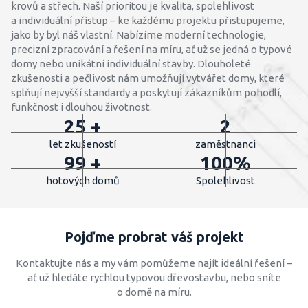
krovů a střech. Naší prioritou je kvalita, spolehlivost
a individuální přístup – ke každému projektu přistupujeme,
jako by byl náš vlastní. Nabízíme moderní technologie,
precizní zpracování a řešení na míru, ať už se jedná o typové
domy nebo unikátní individuální stavby. Dlouholeté
zkušenosti a pečlivost nám umožňují vytvářet domy, které
splňují nejvyšší standardy a poskytují zákazníkům pohodlí,
funkčnost i dlouhou životnost.
25 +
2
let zkušeností
zaměstnanci
99 +
100%
hotových domů
Spolehlivost
Pojďme probrat váš projekt
Kontaktujte nás a my vám pomůžeme najít ideální řešení –
ať už hledáte rychlou typovou dřevostavbu, nebo sníte
o domě na míru.