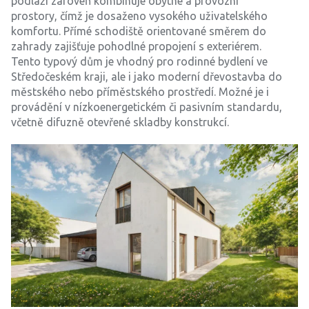
podlaží zároveň kombinuje obytné a provozní
prostory, čímž je dosaženo vysokého uživatelského
komfortu. Přímé schodiště orientované směrem do
zahrady zajišťuje pohodlné propojení s exteriérem.
Tento typový dům je vhodný pro rodinné bydlení ve
Středočeském kraji, ale i jako moderní dřevostavba do
městského nebo příměstského prostředí. Možné je i
provádění v nízkoenergetickém či pasivním standardu,
včetně difuzně otevřené skladby konstrukcí.