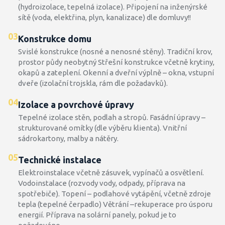
(hydroizolace, tepelná izolace). Připojení na inženýrské
sítě (voda, elektřina, plyn, kanalizace) dle domluvy!!
03
Konstrukce domu
Svislé konstrukce (nosné a nenosné stěny). Tradiční krov,
prostor půdy neobytný Střešní konstrukce včetně krytiny,
okapů a zateplení. Okenní a dveřní výplně – okna, vstupní
dveře (izolační trojskla, rám dle požadavků).
04
Izolace a povrchové úpravy
Tepelné izolace stěn, podlah a stropů. Fasádní úpravy –
strukturované omítky (dle výběru klienta). Vnitřní
sádrokartony, malby a nátěry.
05
Technické instalace
Elektroinstalace včetně zásuvek, vypínačů a osvětlení.
Vodoinstalace (rozvody vody, odpady, příprava na
spotřebiče). Topení – podlahové vytápění, včetně zdroje
tepla (tepelné čerpadlo) Větrání –rekuperace pro úsporu
energií. Příprava na solární panely, pokud je to