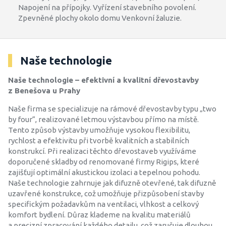
Napojení na přípojky. Vyřízení stavebního povolení.
Zpevněné plochy okolo domu Venkovní žaluzie.
Naše technologie
Naše technologie – efektivní a kvalitní dřevostavby
z Benešova u Prahy
Naše firma se specializuje na rámové dřevostavby typu „two
by four“, realizované letmou výstavbou přímo na místě.
Tento způsob výstavby umožňuje vysokou flexibilitu,
rychlost a efektivitu při tvorbě kvalitních a stabilních
konstrukcí. Při realizaci těchto dřevostaveb využíváme
doporučené skladby od renomované firmy Rigips, které
zajišťují optimální akustickou izolaci a tepelnou pohodu.
Naše technologie zahrnuje jak difuzně otevřené, tak difuzně
uzavřené konstrukce, což umožňuje přizpůsobení stavby
specifickým požadavkům na ventilaci, vlhkost a celkový
komfort bydlení. Důraz klademe na kvalitu materiálů
a precizní zpracování každého detailu, což zaručuje dlouhou