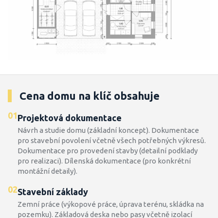
Cena domu na klíč obsahuje
01
Projektová dokumentace
Návrh a studie domu (základní koncept). Dokumentace
pro stavební povolení včetně všech potřebných výkresů.
Dokumentace pro provedení stavby (detailní podklady
pro realizaci). Dílenská dokumentace (pro konkrétní
montážní detaily).
02
Stavební základy
Zemní práce (výkopové práce, úprava terénu, skládka na
pozemku). Základová deska nebo pasy včetně izolací