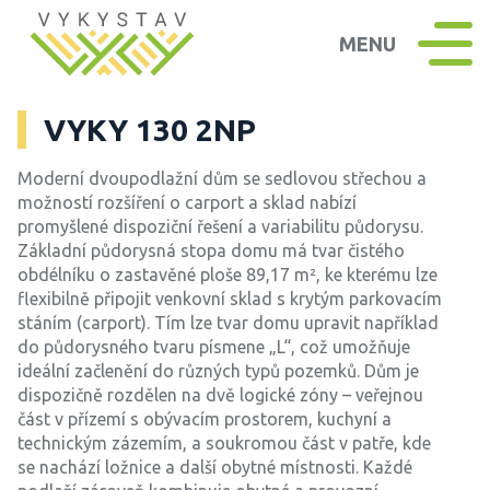
MENU
VYKY 130 2NP
Moderní dvoupodlažní dům se sedlovou střechou a
možností rozšíření o carport a sklad nabízí
promyšlené dispoziční řešení a variabilitu půdorysu.
Základní půdorysná stopa domu má tvar čistého
obdélníku o zastavěné ploše 89,17 m², ke kterému lze
flexibilně připojit venkovní sklad s krytým parkovacím
stáním (carport). Tím lze tvar domu upravit například
do půdorysného tvaru písmene „L“, což umožňuje
ideální začlenění do různých typů pozemků. Dům je
dispozičně rozdělen na dvě logické zóny – veřejnou
část v přízemí s obývacím prostorem, kuchyní a
technickým zázemím, a soukromou část v patře, kde
se nachází ložnice a další obytné místnosti. Každé