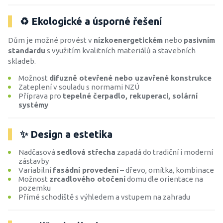
♻️ Ekologické a úsporné řešení
Dům je možné provést v
nízkoenergetickém
nebo
pasivním
standardu
s využitím kvalitních materiálů a stavebních
skladeb.
Možnost
difuzně otevřené nebo uzavřené konstrukce
Zateplení v souladu s normami NZÚ
Příprava pro
tepelné čerpadlo, rekuperaci, solární
systémy
✨ Design a estetika
Nadčasová
sedlová střecha
zapadá do tradiční i moderní
zástavby
Variabilní
fasádní provedení
– dřevo, omítka, kombinace
Možnost
zrcadlového otočení
domu dle orientace na
pozemku
Přímé schodiště s výhledem a vstupem na zahradu