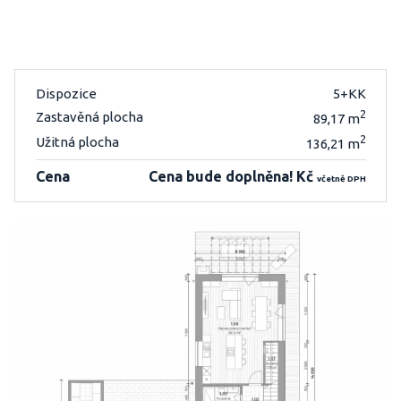
Dispozice
5+KK
2
Zastavěná plocha
89,17 m
2
Užitná plocha
136,21 m
Cena
Cena bude doplněna! Kč
včetně DPH