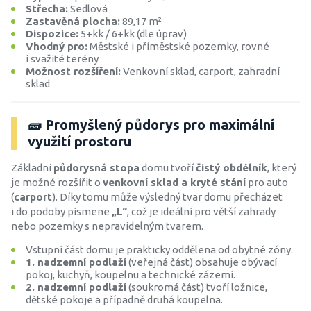
Střecha:
Sedlová
Zastavěná plocha:
89,17 m²
Dispozice:
5+kk / 6+kk (dle úprav)
Vhodný pro:
Městské i příměstské pozemky, rovné
i svažité terény
Možnost rozšíření:
Venkovní sklad, carport, zahradní
sklad
🧱 Promyšlený půdorys pro maximální
využití prostoru
Základní
půdorysná stopa
domu tvoří
čistý obdélník
, který
je možné rozšířit o
venkovní sklad a kryté stání
pro auto
(
carport
). Díky tomu může výsledný tvar domu přecházet
i do podoby písmene
„L“
, což je ideální pro větší zahrady
nebo pozemky s nepravidelným tvarem.
Vstupní část domu je prakticky oddělena od obytné zóny.
1. nadzemní podlaží
(veřejná část) obsahuje obývací
pokoj, kuchyň, koupelnu a technické zázemí.
2. nadzemní podlaží
(soukromá část) tvoří ložnice,
dětské pokoje a případně druhá koupelna.