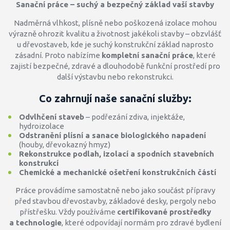
Sanační práce – suchý a bezpečný základ vaší stavby
Nadměrná vlhkost, plísně nebo poškozená izolace mohou
výrazně ohrozit kvalitu a životnost jakékoli stavby – obzvlášť
u dřevostaveb, kde je suchý konstrukční základ naprosto
zásadní. Proto nabízíme
kompletní sanační práce
, které
zajistí bezpečné, zdravé a dlouhodobě funkční prostředí pro
další výstavbu nebo rekonstrukci.
Co zahrnují naše sanační služby:
Odvlhčení staveb
– podřezání zdiva, injektáže,
hydroizolace
Odstranění plísní a sanace biologického napadení
(houby, dřevokazný hmyz)
Rekonstrukce podlah, izolací a spodních stavebních
konstrukcí
Chemické a mechanické ošetření konstrukčních částí
Práce provádíme samostatně nebo jako součást přípravy
před stavbou dřevostavby, základové desky, pergoly nebo
přístřešku. Vždy používáme
certifikované prostředky
a technologie
, které odpovídají normám pro zdravé bydlení