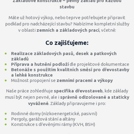
Základové konstrukce – pevný základ pro každou
stavbu
Máte už hotový výkop, nebo teprve potřebujete připravit
podklad pro nadcházející stavbu? Nabízíme kompletní služby
v oblasti
zemních a základových prací
, včetně:
Co zajišťujeme:
Realizace základových pasů, desek a patkových
základů
Příprava a hutnění podloží
dle projektové dokumentace
Betonáže s použitím kvalitních směsí pro dřevostavby
a lehké konstrukce
Možnost propojení se
zemními pracemi a výkopy
Naše práce zohledňuje
specifika dřevostaveb
, kde základy
musí být nejen pevné, ale i
správně odizolované a staticky
vyvážené
. Základy připravujeme i pro:
Rodinné domy (nízkoenergetické, pasivní)
Pergoly, garážová stání a altány
Konstrukce s dřevěnými rámy (KVH, BSH)