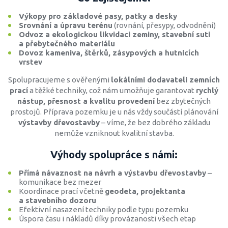
Výkopy pro základové pasy, patky a desky
Srovnání a úpravu terénu
(rovnání, přesypy, odvodnění)
Odvoz a ekologickou likvidaci zeminy, stavební suti
a přebytečného materiálu
Dovoz kameniva, štěrků, zásypových a hutnicích
vrstev
Spolupracujeme s ověřenými
lokálními dodavateli zemních
prací
a těžké techniky, což nám umožňuje garantovat
rychlý
nástup, přesnost a kvalitu provedení
bez zbytečných
prostojů. Příprava pozemku je u nás vždy součástí plánování
výstavby dřevostavby
– víme, že bez dobrého základu
nemůže vzniknout kvalitní stavba.
Výhody spolupráce s námi:
Přímá návaznost na návrh a výstavbu dřevostavby
–
komunikace bez mezer
Koordinace prací včetně
geodeta, projektanta
a stavebního dozoru
Efektivní nasazení techniky podle typu pozemku
Úspora času i nákladů díky provázanosti všech etap