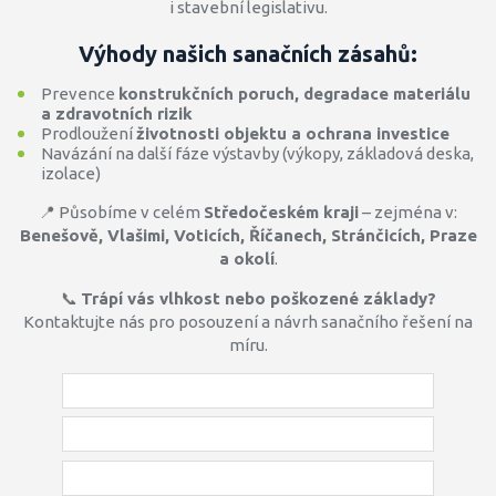
i stavební legislativu.
Výhody našich sanačních zásahů:
Prevence
konstrukčních poruch, degradace materiálu
a zdravotních rizik
Prodloužení
životnosti objektu a ochrana investice
Navázání na další fáze výstavby (výkopy, základová deska,
izolace)
📍 Působíme v celém
Středočeském kraji
– zejména v:
Benešově, Vlašimi, Voticích, Říčanech, Stránčicích, Praze
a okolí
.
📞
Trápí vás vlhkost nebo poškozené základy?
Kontaktujte nás pro posouzení a návrh sanačního řešení na
míru.