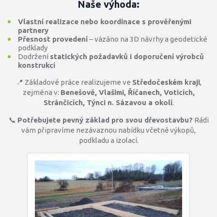
Naše výhoda:
Vlastní realizace nebo koordinace s prověřenými
partnery
Přesnost provedení
– vázáno na 3D návrhy a geodetické
podklady
Dodržení
statických požadavků i doporučení výrobců
konstrukcí
📍 Základové práce realizujeme ve
Středočeském kraji
,
zejména v:
Benešově, Vlašimi, Říčanech, Voticích,
Stránčicích, Týnci n. Sázavou a okolí
.
📞
Potřebujete pevný základ pro svou dřevostavbu?
Rádi
vám připravíme nezávaznou nabídku včetně výkopů,
podkladu a izolací.