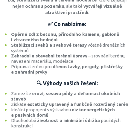
nejen
ochranu pozemku
, ale také
vytvářejí vizuálně
atraktivní prostředí
.
✅ Co nabízíme:
Opěrné zdi z betonu, přírodního kamene, gabionů
i ztraceného bednění
Stabilizaci svahů a svahové terasy
včetně drenážních
systémů
Zahradní a stavební terénní úpravy
– srovnání terénu,
navezení materiálu, modelace
Příprava terénu pro
dřevostavby, pergoly, přístřešky
a zahradní prvky
🔍 Výhody našich řešení:
Zamezíte
erozi, sesuvu půdy a deformaci okolních
staveb
Získáte
esteticky upravený a funkčně rozvržený terén
Ideální propojení s výstavbou
nízkoenergetických
a pasivních domů
Dlouhodobá
životnost a minimální údržba
použitých
konstrukcí