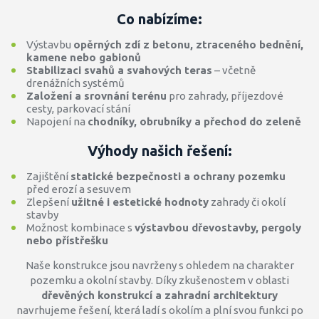
Co nabízíme:
Výstavbu
opěrných zdí z betonu, ztraceného bednění,
kamene nebo gabionů
Stabilizaci svahů a svahových teras
– včetně
drenážních systémů
Založení a srovnání terénu
pro zahrady, příjezdové
cesty, parkovací stání
Napojení na
chodníky, obrubníky a přechod do zeleně
Výhody našich řešení:
Zajištění
statické bezpečnosti a ochrany pozemku
před erozí a sesuvem
Zlepšení
užitné i estetické hodnoty
zahrady či okolí
stavby
Možnost kombinace s
výstavbou dřevostavby, pergoly
nebo přístřešku
Naše konstrukce jsou navrženy s ohledem na charakter
pozemku a okolní stavby. Díky zkušenostem v oblasti
dřevěných konstrukcí a zahradní architektury
navrhujeme řešení, která ladí s okolím a plní svou funkci po