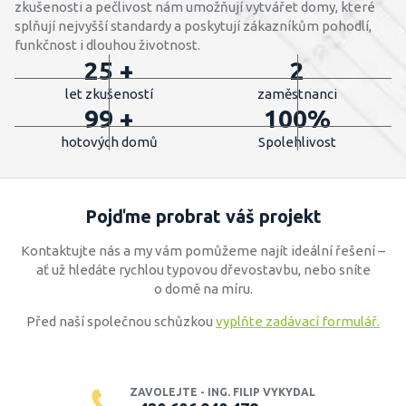
zkušenosti a pečlivost nám umožňují vytvářet domy, které
splňují nejvyšší standardy a poskytují zákazníkům pohodlí,
funkčnost i dlouhou životnost.
25 +
2
let zkušeností
zaměstnanci
99 +
100%
hotových domů
Spolehlivost
Pojďme probrat váš projekt
Kontaktujte nás a my vám pomůžeme najít ideální řešení –
ať už hledáte rychlou typovou dřevostavbu, nebo sníte
o domě na míru.
Před naší společnou schůzkou
vyplňte zadávací formulář.
ZAVOLEJTE - ING. FILIP VYKYDAL