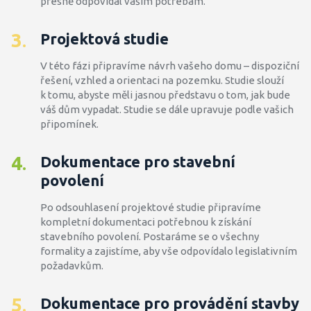
přesně odpovídal vašim potřebám.
3
Projektová studie
.
V této fázi připravíme návrh vašeho domu – dispoziční
řešení, vzhled a orientaci na pozemku. Studie slouží
k tomu, abyste měli jasnou představu o tom, jak bude
váš dům vypadat. Studie se dále upravuje podle vašich
připomínek.
4
Dokumentace pro stavební
.
povolení
Po odsouhlasení projektové studie připravíme
kompletní dokumentaci potřebnou k získání
stavebního povolení. Postaráme se o všechny
formality a zajistíme, aby vše odpovídalo legislativním
požadavkům.
5
Dokumentace pro provádění stavby
.